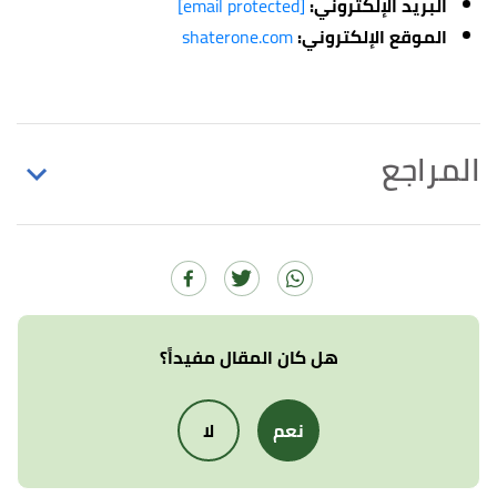
البريد الإلكتروني:
[email protected]
الموقع الإلكتروني:
shaterone.com
المراجع
↑
"مكافحة الحشرات"
،
هلثي هوم
، اطّلع عليه بتاريخ
1/2/2024. بتصرّف.
↑
"شركة مكافحة حشرات بالكويت"
،
الشاطر الدولية
لمكافحة ورش الحشرات
، اطّلع عليه بتاريخ 1/2/2024.
هل كان المقال مفيداً؟
بتصرّف.
نعم
لا
↑
"شركة الفهد المتخصصة في مكافحة الحشرات"
،
شركةا لفهد
. بتصرّف.